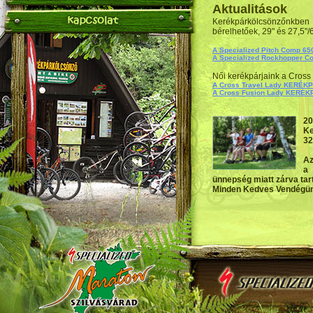
Aktualitások
Kerékpárkölcsönzőnkbe
bérelhetőek, 29" és 27,5"/
A Specialized Pitch Comp
A Specialized Rockhopper
Női kerékpárjaink a Cross 
A Cross Travel Lady KERÉ
A Cross Fusion Lady KERÉ
20
Ke
32
Az
a 
ünnepség miatt zárva tar
Minden Kedves Vendégünk
Legnagyobb túrán