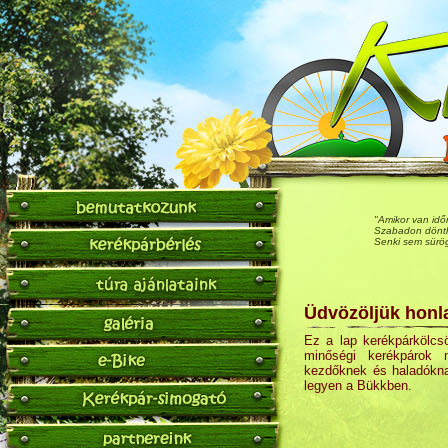
"Amikor van idő
Szabadon dönth
Senki sem sürög
Üdvözöljük hon
Ez a lap kerékpárkölcsö
minőségi kerékpárok 
kezdőknek és haladókna
legyen a Bükkben.